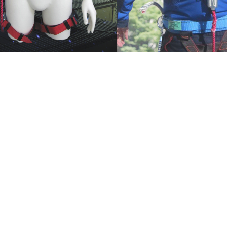
安全を旗印に
安全を旗印に
北海道の灯りを
北海道の灯りを
守ります。
守ります。