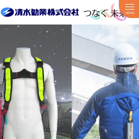
MENU
圧倒的な衝撃緩和
圧倒的な衝撃緩和
最小限の負担が
最小限の負担が
ここに実現。
ここに実現。
ハーネス型安全帯
ハーネス型安全帯
創業78年
創業78年