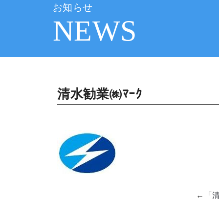
お知らせ
NEWS
清水勧業㈱ﾏｰｸ
←「
清