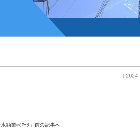
| 2024
水勧業㈱ﾏｰｸ
」前の記事へ