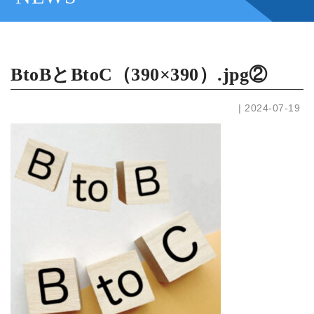
BtoBとBtoC（390×390）.jpg②
| 2024-07-19